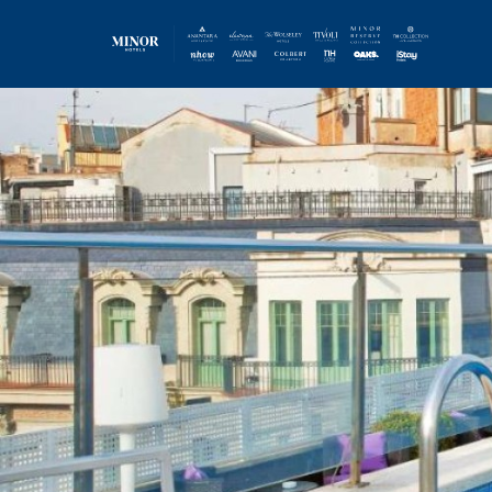
Overslaan
naar
hoofdinhoud