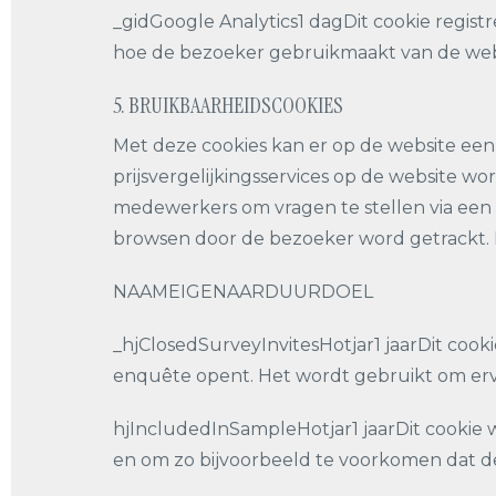
_gidGoogle Analytics1 dagDit cookie regist
hoe de bezoeker gebruikmaakt van de web
5. BRUIKBAARHEIDSCOOKIES
Met deze cookies kan er op de website een
prijsvergelijkingsservices op de website
medewerkers om vragen te stellen via een 
browsen door de bezoeker word getrackt. 
NAAMEIGENAARDUURDOEL
_hjClosedSurveyInvitesHotjar1 jaarDit co
enquête opent. Het wordt gebruikt om ervo
hjIncludedInSampleHotjar1 jaarDit cookie w
en om zo bijvoorbeeld te voorkomen dat de