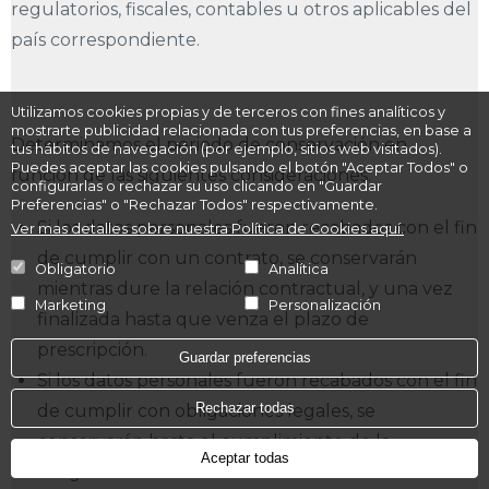
regulatorios, fiscales, contables u otros aplicables del
país correspondiente.
Utilizamos cookies propias y de terceros con fines analíticos y
mostrarte publicidad relacionada con tus preferencias, en base a
Determinamos el periodo de conservación en
tus hábitos de navegación (por ejemplo, sitios web visitados).
Puedes aceptar las cookies pulsando el botón "Aceptar Todos" o
función de las siguientes consideraciones:
configurarlas o rechazar su uso clicando en "Guardar
Preferencias" o "Rechazar Todos" respectivamente.
Si los datos personales fueron recabados con el fin
Ver mas detalles sobre nuestra Política de Cookies aquí.
de cumplir con un contrato, se conservarán
Obligatorio
Analítica
mientras dure la relación contractual, y una vez
Marketing
Personalización
finalizada hasta que venza el plazo de
prescripción.
Guardar preferencias
Si los datos personales fueron recabados con el fin
Rechazar todas
de cumplir con obligaciones legales, se
conservarán hasta el cumplimiento de la
Aceptar todas
obligación.