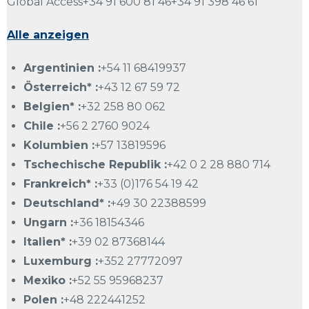
Global Access+34 91 600 81 46+34 91 398 46 61
Alle anzeigen
Argentinien :
+54 11 68419937
Österreich* :
+43 12 67 59 72
Belgien* :
+32 258 80 062
Chile :
+56 2 2760 9024
Kolumbien :
+57 13819596
Tschechische Republik :
+42 0 2 28 880 714
Frankreich* :
+33 (0)176 54 19 42
Deutschland* :
+49 30 22388599
Ungarn :
+36 18154346
Italien* :
+39 02 87368144
Luxemburg :
+352 27772097
Mexiko :
+52 55 95968237
Polen :
+48 222441252