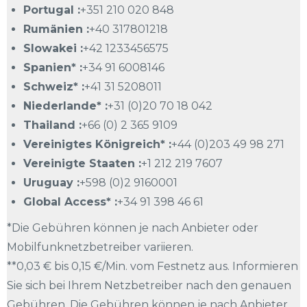
Portugal :
+351 210 020 848
Rumänien :
+40 317801218
Slowakei :
+42 1233456575
Spanien* :
+34 91 6008146
Schweiz* :
+41 31 5208011
Niederlande* :
+31 (0)20 70 18 042
Thailand :
+66 (0) 2 365 9109
Vereinigtes Königreich* :
+44 (0)203 49 98 271
Vereinigte Staaten :
+1 212 219 7607
Uruguay :
+598 (0)2 9160001
Global Access* :
+34 91 398 46 61
*Die Gebühren können je nach Anbieter oder
Mobilfunknetzbetreiber variieren.
**0,03 € bis 0,15 €/Min. vom Festnetz aus. Informieren
Sie sich bei Ihrem Netzbetreiber nach den genauen
Gebühren. Die Gebühren können je nach Anbieter