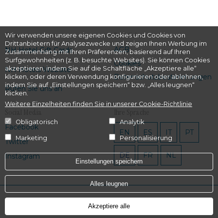
Firma
Rechtliches
Wir verwenden unsere eigenen Cookies und Cookies von
Drittanbietern für Analysezwecke und zeigen Ihnen Werbung im
AGB
NH Hotel Gift Cards
Zusammenhang mit Ihren Präferenzen, basierend auf Ihren
Surfgewohnheiten (z. B. besuchte Websites). Sie können Cookies
Cookies
akzeptieren, indem Sie auf die Schaltfläche „Akzeptiere alle“
NH Hotels Website
Datenschutzbestimmungen
klicken, oder deren Verwendung konfigurieren oder ablehnen,
indem Sie auf „Einstellungen speichern“ bzw. „Alles leugnen“
Rufen Sie uns an
klicken.
Weitere Einzelheiten finden Sie in unserer Cookie-Richtlinie
Social Media
Ihre Sprache
Obligatorisch
Analytik
Facebook
EN
ES
IT
PT
Marketing
Personalisierung
Twitter
DE
FR
NL
Instagram
Einstellungen speichern
Alles leugnen
Powered by
Hotel Treats
Akzeptiere alle